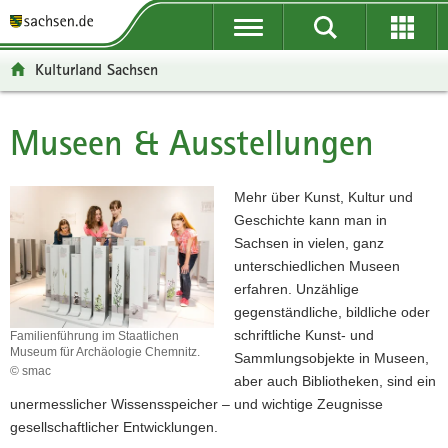
P
P
H
F
o
o
a
o
r
r
u
o
Kulturland Sachsen
t
t
p
t
a
a
t
e
l
l
i
r
Museen & Ausstellungen
Hauptinhalt
ü
n
n
-
b
a
h
B
e
v
a
e
Mehr über Kunst, Kultur und
r
i
l
r
Geschichte kann man in
g
g
t
e
Sachsen in vielen, ganz
r
a
i
unterschiedlichen Museen
e
t
c
erfahren. Unzählige
i
i
h
gegenständliche, bildliche oder
f
o
schriftliche Kunst- und
Familienführung im Staatlichen
Museum für Archäologie Chemnitz.
e
n
Sammlungsobjekte in Museen,
© smac
n
aber auch Bibliotheken, sind ein
Familienführung
d
unermesslicher Wissensspeicher – und wichtige Zeugnisse
im
e
Staatlichen
gesellschaftlicher Entwicklungen.
Museum
N