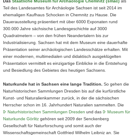
Das
Staatliche Museum für Archäologie Chemnitz (smac)
als
Teil des Landesamtes für Archäologie Sachsen ist seit 2014 im
ehemaligen Kaufhaus Schocken in Chemnitz zu Hause. Die
Dauerausstellung präsentiert mit über 6000 Exponaten rund
300.000 Jahre sächsische Landesgeschichte auf 3000
Quadratmetern – von den frühen Neandertalern bis zur
Industrialisierung. Sachsen hat mit dem Museum eine dauerhafte
Präsentation seiner archäologischen Landesschätze erhalten. Mit
einer modernen, multimedialen und didaktisch ausgeklügelten
Präsentation vermittelt es einzigartige Einblicke in die Entstehung
und Besiedlung des Gebietes des heutigen Sachsens.
Naturkunde hat in Sachsen eine lange Tradition.
So gehen die
Naturhistorischen Sammlungen Dresden bis auf die kurfürstliche
Kunst- und Naturalienkammer zurück, in der die sächsischen
Herrscher schon im 16. Jahrhundert Naturalien sammelten. Die
Naturhistorischen Sammlungen Dresden
und das
Museum für
Naturkunde Görlitz
gehören seit 2009 der Senckenberg
Gesellschaft für Naturforschung und somit auch der
Wissenschaftsgemeinschaft Gottfried Wilhelm Leibniz an. Sie