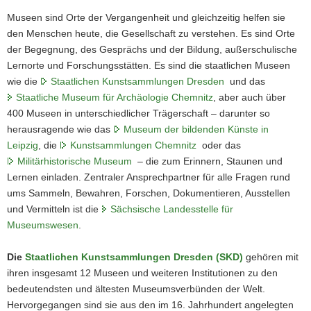
für
a
Museen sind Orte der Vergangenheit und gleichzeitig helfen sie
Archäologie
v
den Menschen heute, die Gesellschaft zu verstehen. Es sind Orte
Chemnitz.
i
der Begegnung, des Gesprächs und der Bildung, außerschulische
g
Lernorte und Forschungsstätten. Es sind die staatlichen Museen
a
wie die
Staatlichen Kunstsammlungen Dresden
und das
t
Staatliche Museum für Archäologie Chemnitz
, aber auch über
i
400 Museen in unterschiedlicher Trägerschaft – darunter so
o
herausragende wie das
Museum der bildenden Künste in
n
Leipzig
, die
Kunstsammlungen Chemnitz
oder das
Militärhistorische Museum
– die zum Erinnern, Staunen und
Lernen einladen. Zentraler Ansprechpartner für alle Fragen rund
ums Sammeln, Bewahren, Forschen, Dokumentieren, Ausstellen
und Vermitteln ist die
Sächsische Landesstelle für
Museumswesen
.
Die
Staatlichen Kunstsammlungen Dresden (SKD)
gehören mit
ihren insgesamt 12 Museen und weiteren Institutionen zu den
bedeutendsten und ältesten Museumsverbünden der Welt.
Hervorgegangen sind sie aus den im 16. Jahrhundert angelegten