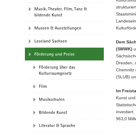
a
strukturie
Musik, Theater, Film, Tanz &
v
Staatsmini
bildende Kunst
i
Landesein
g
Museen & Ausstellungen
Kulturförd
a
Leseland Sachsen
t
Dem Sächs
i
(SMWK)
u
Förderung und Preise
o
Sächsisch
n
Dresden, 
Förderung über das
Chemnitz (
Kulturraumgesetz
(SLUB) und
Film
Im Freis
Kunst und
Musikschulen
Statistis
investiert
Bildende Kunst
963,0 Mill
Literatur & Sprache