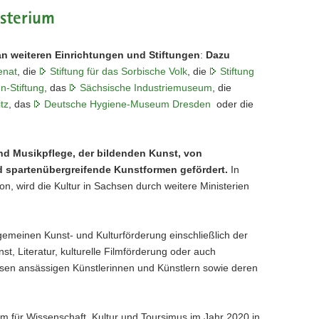
isterium
l an weiteren Einrichtungen und Stiftungen
:
Dazu
enat
, die
Stiftung für das Sorbische Volk
, die
Stiftung
-Stiftung
, das
Sächsische Industriemuseum
, die
tz
, das
Deutsche Hygiene-Museum Dresden
oder die
und Musikpflege, der bildenden Kunst, von
nd spartenübergreifende Kunstformen gefördert.
In
on, wird die Kultur in Sachsen durch weitere Ministerien
llgemeinen Kunst- und Kulturförderung einschließlich der
t, Literatur, kulturelle Filmförderung oder auch
hsen ansässigen Künstlerinnen und Künstlern sowie deren
m für Wissenschaft, Kultur und Toursimus im Jahr 2020 in