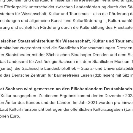
rte Förderpolitik unterscheidet zwischen Landesförderung durch das S
sterium für Wissenschaft, Kultur und Tourismus – also die Förderung d
richtungen und allgemeine Kunst- und Kulturförderung –, Kulturraumf
erung und schließlich Förderung durch die Kulturstiftung des Freistaat
ischen Staatsministerium für Wissenschaft, Kultur und Tourism
nmittelbar zugeordnet sind die Staatlichen Kunstsammlungen Dresden 
en Staatstheater mit der Sächsischen Staatsoper Dresden und dem St
das Landesamt für Archäologie Sachsen mit dem Staatlichen Museum f
smac), die Sächsische Landesbibliothek – Staats- und Universitätsbib
 das Deutsche Zentrum für barrierefreies Lesen (dzb lesen) mit Sitz in
taat Sachsen wird gemessen an den Flächenländern Deutschlands
 Kultur ausgegeben. Zu diesem Ergebnis kommt der im Dezember 2024 ve
chen Ämter des Bundes und der Länder: Im Jahr 2021 wurden pro Einwo
. Laut Kulturfinanzbericht betrugen die öffentlichen Kulturausgaben 
ionen Euro.