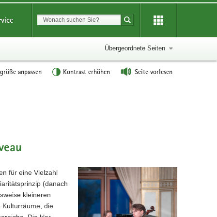
Suchbegriff
rvice
Suche starten
Übergeordnete Seiten
tgröße anpassen
Kontrast erhöhen
Seite vorlesen
veau
n für eine Vielzahl
aritätsprinzip (danach
gsweise kleineren
Kulturräume, die
ereiche. Die klar