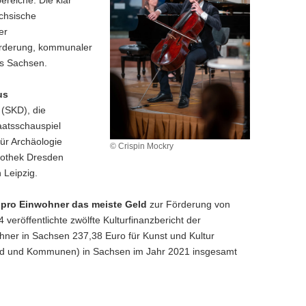
ächsische
er
örderung, kommunaler
es Sachsen.
us
(SKD), die
aatsschauspiel
ür Archäologie
© Crispin Mockry
liothek Dresden
 Leipzig.
 pro Einwohner das meiste Geld
zur Förderung von
röffentlichte zwölfte Kulturfinanzbericht der
hner in Sachsen 237,38 Euro für Kunst und Kultur
(Land und Kommunen) in Sachsen im Jahr 2021 insgesamt