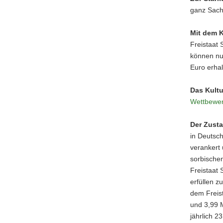
ganz Sach
Mit dem K
Freistaat 
können nu
Euro erhal
Das Kultu
Wettbewe
Der Zusta
in Deutsc
verankert 
sorbischen
Freistaat 
erfüllen 
dem Freis
und 3,99 M
jährlich 2