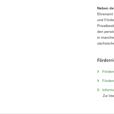
Neben de
Ehrenamt e
und Förde
Privatbesi
den persön
in manchen
sächsische
Förderri
Förderr
Förderr
Informa
Zur Int