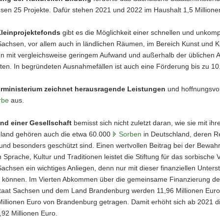
sen 25 Projekte. Dafür stehen 2021 und 2022 im Haushalt 1,5 Millione
leinprojektefonds
gibt es die Möglichkeit einer schnellen und unkomp
Sachsen, vor allem auch in ländlichen Räumen, im Bereich Kunst und Kultu
n mit vergleichsweise geringem Aufwand und außerhalb der üblichen A
ten. In begründeten Ausnahmefällen ist auch eine Förderung bis zu 10
rministerium zeichnet herausragende Leistungen
und hoffnungsvo
rbe
aus.
nd einer Gesellschaft
bemisst sich nicht zuletzt daran, wie sie mit i
hland gehören auch die etwa 60.000
Sorben
in Deutschland, deren R
und besonders geschützt sind. Einen wertvollen Beitrag bei der Bewah
 Sprache, Kultur und Traditionen leistet die Stiftung für das sorbische 
Sachsen ein wichtiges Anliegen, denn nur mit dieser finanziellen Unters
zu können. Im Vierten Abkommen über die gemeinsame Finanzierung der
taat Sachsen und dem Land Brandenburg werden 11,96 Millionen Euro 
illionen Euro von Brandenburg getragen. Damit erhöht sich ab 2021 di
3,92 Millionen Euro.