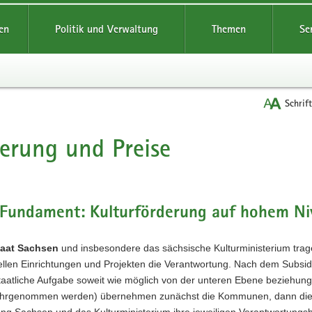
reifende
en
Politik und Verwaltung
Themen
Se
Schrif
erung und Preise
t
 Fundament: Kulturförderung auf hohem Ni
taat Sachsen
und insbesondere das sächsische Kulturministerium trage
ellen Einrichtungen und Projekten die Verantwortung. Nach dem Subsidi
staatliche Aufgabe soweit wie möglich von der unteren Ebene beziehun
ahrgenommen werden) übernehmen zunächst die Kommunen, dann die 
tung Sachsen und das Kulturministerium ihre jeweiligen Verantwortungsb