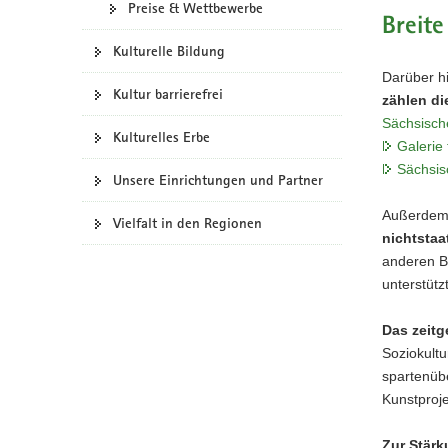
Preise & Wettbewerbe
Breite
Kulturelle Bildung
Darüber hi
Kultur barrierefrei
zählen di
Sächsisch
Kulturelles Erbe
Galerie
Sächsis
Unsere Einrichtungen und Partner
Außerdem 
Vielfalt in den Regionen
nichtstaa
anderen Be
unterstützt
Das zeitg
Soziokultu
spartenüb
Kunstproje
Zur Stärk