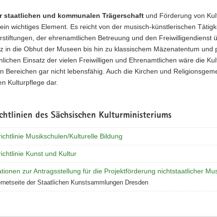
r staatlichen und kommunalen Trägerschaft
und Förderung von Kult
in wichtiges Element. Es reicht von der musisch-künstlerischen Tätigkei
rstiftungen, der ehrenamtlichen Betreuung und den Freiwilligendienst
tz in die Obhut der Museen bis hin zu klassischem Mäzenatentum und p
lichen Einsatz der vielen Freiwilligen und Ehrenamtlichen wäre die Ku
 Bereichen gar nicht lebensfähig. Auch die Kirchen und Religionsgemei
n Kulturpflege dar.
chtlinien des Sächsischen Kulturministeriums
ichtlinie Musikschulen/Kulturelle Bildung
ichtlinie Kunst und Kultur
tionen zur Antragsstellung für die Projektförderung nichtstaatlicher M
ernetseite der Staatlichen Kunstsammlungen Dresden