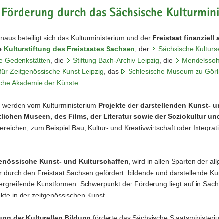
 Förderung durch das Sächsische Kulturmin
naus beteiligt sich das Kulturministerium und der
Freistaat finanziel
e
Kulturstiftung des Freistaates Sachsen
,
der
Sächsische Kulturs
e Gedenkstätten
, die
Stiftung Bach-Archiv Leipzig
, die
Mendelssohn
 für Zeitgenössische Kunst Leipzig
, das
Schlesische Museum zu Görli
che Akademie der Künste
.
werden vom Kulturministerium
Projekte der darstellenden Kunst- 
tlichen Museen, des Films, der Literatur sowie der Soziokultur u
reichen, zum Beispiel Bau, Kultur- und Kreativwirtschaft oder Integrati
.
enössische Kunst- und Kulturschaffen
, wird in allen Sparten der a
r durch den Freistaat Sachsen gefördert: bildende und darstellende Kuns
ergreifende Kunstformen. Schwerpunkt der Förderung liegt auf in Sac
kte in der zeitgenössischen Kunst.
ung der Kulturellen Bildung
förderte das Sächsische Staatsministeriu