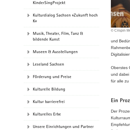
KinderSingProjekt
a
v
Kulturdialog Sachsen »Zukunft hoch
i
K«
g
© Crispin M
a
Musik, Theater, Film, Tanz &
bildende Kunst
t
und Bedür
i
Rahmenbed
Museen & Ausstellungen
o
Digitalisi
n
Leseland Sachsen
Oberstes G
und dabei 
Förderung und Preise
für alle z
Kulturelle Bildung
Ein Proz
Kultur barrierefrei
Der Prozes
Kulturelles Erbe
Kulturraum
Empfehlu
Unsere Einrichtungen und Partner