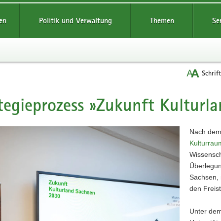
reifende
en
Politik und Verwaltung
Themen
Se
Schrif
tegieprozess »Zukunft Kulturl
t
Nach dem
Kulturrau
Wissensch
Überlegun
Sachsen, 
den Freis
Unter dem