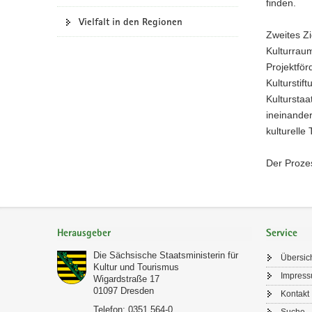
finden.
Vielfalt in den Regionen
Zweites Zi
Kulturraum
Projektfö
Kulturstif
Kulturstaa
ineinander
kulturelle
Der Prozes
Footer-
Bereich
Herausgeber
Service
Die Sächsische Staatsministerin für
Übersic
Kultur und Tourismus
Impres
Wigardstraße 17
01097
Dresden
Kontakt
Telefon:
0351 564-0
Suche