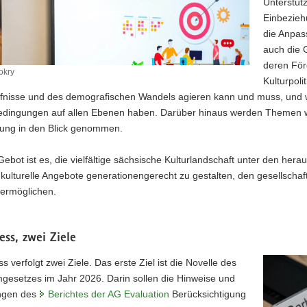
Unterstüt
Einbezieh
die Anpas
auch die 
deren För
okry
Kulturpoli
fnisse und des demografischen Wandels agieren kann und muss, und w
ingungen auf allen Ebenen haben. Darüber hinaus werden Themen wie
erung in den Blick genommen.
ebot ist es, die vielfältige sächsische Kulturlandschaft unter den he
kulturelle Angebote generationengerecht zu gestalten, den gesellschaf
u ermöglichen.
ess, zwei Ziele
s verfolgt zwei Ziele. Das erste Ziel ist die Novelle des
gesetzes im Jahr 2026. Darin sollen die Hinweise und
ngen des
Berichtes der AG Evaluation
Berücksichtigung