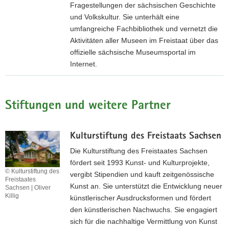
s
Fragestellungen der sächsischen Geschichte
f
D
und Volkskultur. Sie unterhält eine
ü
e
umfangreiche Fachbibliothek und vernetzt die
r
u
Aktivitäten aller Museen im Freistaat über das
A
t
offizielle sächsische Museumsportal im
r
s
Internet.
c
c
h
Z
h
ä
u
e
o
r
Stiftungen und weitere Partner
n
l
I
Z
o
n
e
Kulturstiftung des Freistaats Sachsen
g
t
n
i
e
Die Kulturstiftung des Freistaates Sachsen
t
e
r
fördert seit 1993 Kunst- und Kulturprojekte,
r
© Kulturstiftung des
C
n
vergibt Stipendien und kauft zeitgenössische
u
Freistaates
h
e
Kunst an. Sie unterstützt die Entwicklung neuer
Sachsen | Oliver
m
e
Killig
t
künstlerischer Ausdrucksformen und fördert
s
m
s
den künstlerischen Nachwuchs. Sie engagiert
f
n
e
sich für die nachhaltige Vermittlung von Kunst
ü