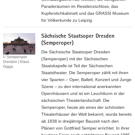
Paraderäumen im Residenzschloss, das
Kupferstichkabinett und das GRASSI Museum
für Völkerkunde zu Leipzig.
Z
Sächsische Staatsoper Dresden
u
(Semperoper)
r
I
Die Sächsische Staatsoper Dresden
© Semperoper
n
(Semperoper) mit der Sächsischen
Dresden | Klaus
t
Staatskapelle ist Teil der Sächsischen
Gigga
e
Staatstheater. Die Semperoper zählt mit ihren
r
vier Sparten – Oper, Ballett, Konzert und Junge
n
Szene – zu den international anerkannten
e
Opernhäusern und ist ein Leuchtturm in der
t
sächsischen Theaterlandschaft. Die
s
Semperoper, heute als eines der schönsten
e
Theaterhäuser der Welt bekannt, wurde bereits
i
ab 1838 in dreijähriger Bauzeit nach den
t
Plänen von Gottfried Semper errichtet. In ihrer
e
heutigen Form nach achtjähriger Bauzeit 1985