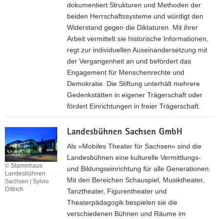
s
n
dokumentiert Strukturen und Methoden der
d
e
beiden Herrschaftssysteme und würdigt den
e
i
Widerstand gegen die Diktaturen. Mit ihrer
s
t
Arbeit vermittelt sie historische Informationen,
s
e
regt zur individuellen Auseinandersetzung mit
t
d
der Vergangenheit an und befördert das
e
e
Engagement für Menschenrechte und
l
r
Demokratie. Die Stiftung unterhält mehrere
l
K
Gedenkstätten in eigener Trägerschaft oder
e
u
fördert Einrichtungen in freier Trägerschaft.
f
l
Z
ü
t
Landesbühnen Sachsen GmbH
u
r
u
r
M
Als »Mobiles Theater für Sachsen« sind die
r
I
u
Landesbühnen eine kulturelle Vermittlungs-
s
© Stammhaus
n
s
und Bildungseinrichtung für alle Generationen.
t
Landesbühnen
t
e
Mit den Bereichen Schauspiel, Musiktheater,
Sachsen | Sylvio
i
e
u
Dittrich
Tanztheater, Figurentheater und
f
r
m
Theaterpädagogik bespielen sie die
t
n
s
verschiedenen Bühnen und Räume im
u