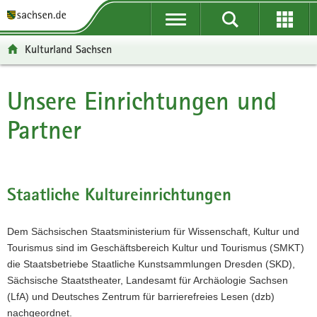
P
P
H
F
o
o
a
o
r
r
u
o
Kulturland Sachsen
t
t
p
t
a
a
t
e
l
l
i
r
Unsere Einrichtungen und
Hauptinhalt
ü
n
n
-
Partner
b
a
h
B
e
v
a
e
r
i
l
r
g
g
t
e
r
a
i
Staatliche Kultureinrichtungen
e
t
c
i
i
h
Dem Sächsischen Staatsministerium für Wissenschaft, Kultur und
f
o
Tourismus sind im Geschäftsbereich Kultur und Tourismus (SMKT)
e
n
die Staatsbetriebe Staatliche Kunstsammlungen Dresden (SKD),
n
Sächsische Staatstheater, Landesamt für Archäologie Sachsen
d
(LfA) und Deutsches Zentrum für barrierefreies Lesen (dzb)
e
nachgeordnet.
N