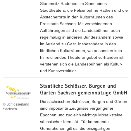
e
w
Stammsitz Radebeul im Sinne eines
n
t
e
Stadttheaters, die Felsenbühne Rathen und die
g
s
s
Abstecherorte in den Kulturräumen des
d
e
e
Freistaats Sachsen. Mit verschiedenen
e
i
n
Aufführungen sind die Landesbühnen auch
s
t
regelmäßig in anderen Bundesländern sowie
F
e
im Ausland zu Gast. Insbesondere in den
r
d
ländlichen Kulturräumen, wo ansonsten kein
e
e
hinreichendes Theaterangebot vorhanden ist,
i
r
verstehen sich die Landesbühnen als Kultur-
s
S
und Kunstvermittler.
t
t
a
Z
i
a
Staatliche Schlösser, Burgen und
u
f
t
Gärten Sachsen gemeinnützige GmbH
r
t
s
I
Die sächsischen Schlösser, Burgen und Gärten
u
© Schlösserland
S
n
sind imposante Zeugnisse vergangener
Sachsen
n
a
t
Epochen und zugleich wichtige Mosaiksteine
g
c
e
sächsischer Identität. Für kommende
S
h
r
Generationen gilt es, die einzigartigen
ä