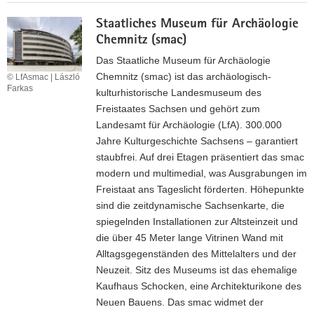
e
Z
a
n
Staatliches Museum für Archäologie
u
t
Chemnitz (smac)
r
s
I
Das Staatliche Museum für Archäologie
c
n
Chemnitz (smac) ist das archäologisch-
© LfAsmac | László
h
Farkas
t
kulturhistorische Landesmuseum des
a
e
Freistaates Sachsen und gehört zum
u
r
Landesamt für Archäologie (LfA). 300.000
s
n
Jahre Kulturgeschichte Sachsens – garantiert
p
e
staubfrei. Auf drei Etagen präsentiert das smac
i
t
modern und multimedial, was Ausgrabungen im
e
s
Freistaat ans Tageslicht förderten. Höhepunkte
l
e
sind die zeitdynamische Sachsenkarte, die
D
i
spiegelnden Installationen zur Altsteinzeit und
r
t
die über 45 Meter lange Vitrinen Wand mit
e
e
Alltagsgegenständen des Mittelalters und der
s
L
Neuzeit. Sitz des Museums ist das ehemalige
d
a
Kaufhaus Schocken, eine Architekturikone des
e
n
Neuen Bauens. Das smac widmet der
n