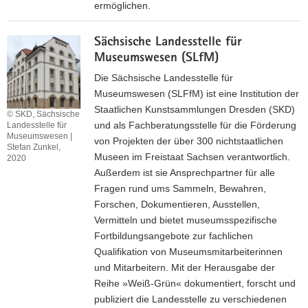
e
ermöglichen.
S
s
a
Z
S
c
Sächsische Landesstelle für
u
t
h
Museumswesen (SLfM)
r
a
s
I
Die Sächsische Landesstelle für
a
e
n
Museumswesen (SLFfM) ist eine Institution der
t
n
t
Staatlichen Kunstsammlungen Dresden (SKD)
l
© SKD, Sächsische
e
und als Fachberatungsstelle für die Förderung
Landesstelle für
i
Museumswesen |
r
von Projekten der über 300 nichtstaatlichen
c
Stefan Zunkel,
n
Museen im Freistaat Sachsen verantwortlich.
2020
h
e
Außerdem ist sie Ansprechpartner für alle
e
t
Fragen rund ums Sammeln, Bewahren,
n
s
Forschen, Dokumentieren, Ausstellen,
M
e
Vermitteln und bietet museumsspezifische
u
i
Fortbildungsangebote zur fachlichen
s
t
Qualifikation von Museumsmitarbeiterinnen
e
e
und Mitarbeitern. Mit der Herausgabe der
u
d
Reihe »Weiß-Grün« dokumentiert, forscht und
m
e
publiziert die Landesstelle zu verschiedenen
s