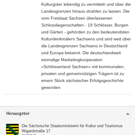
s
n
Kulturgüter lebendig zu vermitteln und über die
c
e
e
Landesgrenzen hinaus strahlen zu lassen. Die
h
n
t
vom Freistaat Sachsen überlassenen
s
s
Schlossliegenschaften - 19 Schlösser, Burgen
i
e
und Gärten - gehörden zu den bedeutendsten
s
i
Kulturdenkmälern Sachsens und sind weit über
c
t
die Landesgrenzen Sachsens in Deutschland
h
e
und Europa bekannt. Die deutschlandweit
e
d
einmalige Marketingkooperation
G
e
»Schlösserland Sachsen« mit kom­munalen,
e
r
privaten und gemeinnützigen Trägern ist zu
d
L
einem Stück sächsischer Erfolgsgeschichte
e
a
geworden.
n
n
k
Z
d
s
u
e
t
Footer-
r
Herausgeber
s
ä
Bereich
I
b
t
n
Die Sächsische Staatsministerin für Kultur und Tourismus
ü
t
Wigardstraße 17
t
h