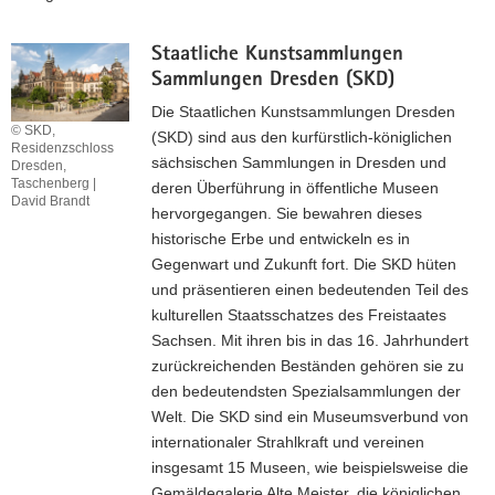
a
v
Staatliche Kunstsammlungen
i
Sammlungen Dresden (SKD)
g
Die Staatlichen Kunstsammlungen Dresden
a
© SKD,
(SKD) sind aus den kurfürstlich-königlichen
Residenzschloss
t
sächsischen Sammlungen in Dresden und
Dresden,
i
Taschenberg |
deren Überführung in öffentliche Museen
David Brandt
o
hervorgegangen. Sie bewahren dieses
n
historische Erbe und entwickeln es in
Gegenwart und Zukunft fort. Die SKD hüten
und präsentieren einen bedeutenden Teil des
kulturellen Staatsschatzes des Freistaates
Sachsen. Mit ihren bis in das 16. Jahrhundert
zurückreichenden Beständen gehören sie zu
den bedeutendsten Spezialsammlungen der
Welt. Die SKD sind ein Museumsverbund von
internationaler Strahlkraft und vereinen
insgesamt 15 Museen, wie beispielsweise die
Gemäldegalerie Alte Meister, die königlichen