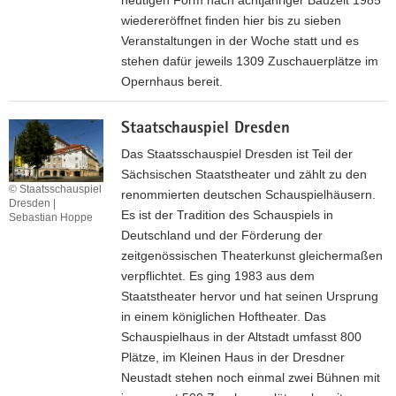
d
wiedereröffnet finden hier bis zu sieben
e
Veranstaltungen in der Woche statt und es
r
stehen dafür jeweils 1309 Zuschauerplätze im
S
Opernhaus bereit.
t
Z
a
Staatschauspiel Dresden
u
a
r
Das Staatsschauspiel Dresden ist Teil der
t
I
Sächsischen Staatstheater und zählt zu den
l
© Staatsschauspiel
n
renommierten deutschen Schauspielhäusern.
i
Dresden |
t
Es ist der Tradition des Schauspiels in
Sebastian Hoppe
c
e
Deutschland und der Förderung der
h
r
zeitgenössischen Theaterkunst gleichermaßen
e
n
verpflichtet. Es ging 1983 aus dem
n
e
Staatstheater hervor und hat seinen Ursprung
K
t
in einem königlichen Hoftheater. Das
u
s
Schauspielhaus in der Altstadt umfasst 800
n
e
Plätze, im Kleinen Haus in der Dresdner
s
i
Neustadt stehen noch einmal zwei Bühnen mit
t
t