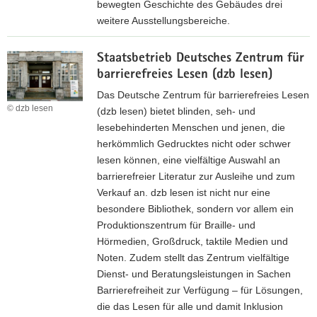
d
bewegten Geschichte des Gebäudes drei
e
weitere Ausstellungsbereiche.
s
Z
a
Staatsbetrieb Deutsches Zentrum für
u
m
barrierefreies Lesen (dzb lesen)
r
t
I
Das Deutsche Zentrum für barrierefreies Lesen
f
n
© dzb lesen
(dzb lesen) bietet blinden, seh- und
ü
t
lesebehinderten Menschen und jenen, die
r
e
herkömmlich Gedrucktes nicht oder schwer
A
r
lesen können, eine vielfältige Auswahl an
r
n
barrierefreier Literatur zur Ausleihe und zum
c
e
Verkauf an. dzb lesen ist nicht nur eine
h
t
besondere Bibliothek, sondern vor allem ein
ä
s
Produktionszentrum für Braille- und
o
e
Hörmedien, Großdruck, taktile Medien und
l
i
Noten. Zudem stellt das Zentrum vielfältige
o
t
Dienst- und Beratungsleistungen in Sachen
g
e
Barrierefreiheit zur Verfügung – für Lösungen,
i
d
die das Lesen für alle und damit Inklusion
e