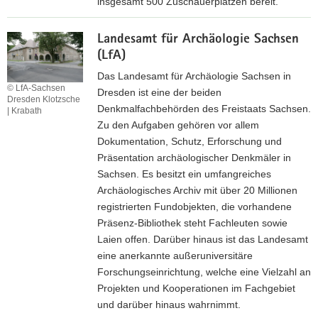
insgesamt 500 Zuschauerplätzen bereit.
s
e
a
Z
d
m
Landesamt für Archäologie Sachsen
u
e
m
(LfA)
r
r
l
I
Das Landesamt für Archäologie Sachsen in
S
u
© LfA-Sachsen
n
Dresden ist eine der beiden
e
Dresden Klotzsche
n
t
Denkmalfachbehörden des Freistaats Sachsen.
| Krabath
m
g
e
Zu den Aufgaben gehören vor allem
p
e
r
Dokumentation, Schutz, Erforschung und
e
n
n
Präsentation archäologischer Denkmäler in
r
D
e
Sachsen. Es besitzt ein umfangreiches
o
r
t
Archäologisches Archiv mit über 20 Millionen
p
e
s
registrierten Fundobjekten, die vorhandene
e
s
e
Präsenz-Bibliothek steht Fachleuten sowie
r
d
i
Laien offen. Darüber hinaus ist das Landesamt
D
e
t
eine anerkannte außeruniversitäre
r
n
e
Forschungseinrichtung, welche eine Vielzahl an
e
S
Projekten und Kooperationen im Fachgebiet
s
t
und darüber hinaus wahrnimmt.
d
a