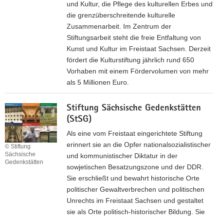
i
i
und Kultur, die Pflege des kulturellen Erbes und
r
t
t
die grenzüberschreitende kulturelle
b
z
e
Zusammenarbeit. Im Zentrum der
a
d
Stiftungsarbeit steht die freie Entfaltung von
r
e
Kunst und Kultur im Freistaat Sachsen. Derzeit
r
r
fördert die Kulturstiftung jährlich rund 650
i
S
Vorhaben mit einem Fördervolumen von mehr
e
ä
als 5 Millionen Euro.
r
c
Z
e
h
Stiftung Sächsische Gedenkstätten
u
f
s
(StSG)
r
r
i
I
e
Als eine vom Freistaat eingerichtete Stiftung
s
n
i
erinnert sie an die Opfer nationalsozialistischer
© Stiftung
c
t
e
Sächsische
und kommunistischer Diktatur in der
h
Gedenkstätten
e
s
sowjetischen Besatzungszone und der DDR.
e
r
L
Sie erschließt und bewahrt historische Orte
n
n
e
politischer Gewaltverbrechen und politischen
L
e
s
Unrechts im Freistaat Sachsen und gestaltet
a
t
e
sie als Orte politisch-historischer Bildung. Sie
n