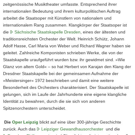
zeitgenössische Musiktheater umfasste. Entsprechend ihrer
internationalen Bedeutung und ihrem kulturpolitischen Auftrag
arbeitet die Staatsoper mit Künstlern von nationalem und
internationalem Rang zusammen. Klangkörper der Staatsoper ist
die
Sächsische Staatskapelle Dresden
, eines der ältesten und
traditionsreichsten Orchester der Welt. Heinrich Schütz, Johann
Adolf Hasse, Carl Maria von Weber und Richard Wagner haben sie
geleitet. Zahlreiche Komponisten schrieben Werke, die von der
Staatskapelle uraufgeführt wurden bzw. ihr gewidmet sind. »Wie
Glanz von altem Gold« – so hat Herbert von Karajan den Klang der
Dresdner Staatskapelle bei der gemeinsamen Aufnahme der
»Meistersinger« 1972 beschrieben und damit eine weitere
Besonderheit des Orchesters charakterisiert. Der Staatskapelle ist
gelungen, sich im Laufe der Jahrhunderte eine eigene klangliche
Identität zu bewahren, durch die sie sich von anderen
Spitzenorchestern unterscheidet.
Die
Oper Leipzig
blickt auf eine über 300-jährige Geschichte
zurück. Auch das
Leipziger Gewandhausorchester
und die