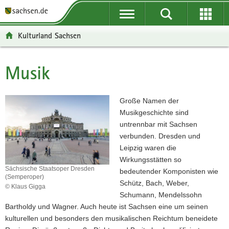
P
P
H
F
o
o
a
o
r
r
u
o
Kulturland Sachsen
t
t
p
t
a
a
t
e
l
l
i
r
Musik
Hauptinhalt
ü
n
n
-
b
a
h
B
e
v
a
e
Große Namen der
r
i
l
r
Musikgeschichte sind
g
g
t
e
untrennbar mit Sachsen
r
a
i
verbunden. Dresden und
e
t
c
Leipzig waren die
i
i
h
Wirkungsstätten so
Sächsische Staatsoper Dresden
f
o
bedeutender Komponisten wie
(Semperoper)
e
n
Schütz, Bach, Weber,
© Klaus Gigga
n
Schumann, Mendelssohn
Sächsische
d
Staatsoper
Bartholdy und Wagner. Auch heute ist Sachsen eine um seinen
Dresden
e
kulturellen und besonders den musikalischen Reichtum beneidete
(Semperoper)
N