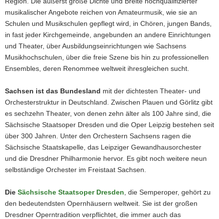
Region. Die äußerst große Dichte und Breite hochqualifizierter
a
musikalischer Angebote reichen von Amateurmusik, wie sie an
v
Schulen und Musikschulen gepflegt wird, in Chören, jungen Bands,
i
in fast jeder Kirchgemeinde, angebunden an andere Einrichtungen
g
und Theater, über Ausbildungseinrichtungen wie Sachsens
a
Musikhochschulen, über die freie Szene bis hin zu professionellen
t
Ensembles, deren Renommee weltweit ihresgleichen sucht.
i
o
Sachsen ist das Bundesland
mit der dichtesten Theater- und
n
Orchesterstruktur in Deutschland. Zwischen Plauen und Görlitz gibt
es sechzehn Theater, von denen zehn älter als 100 Jahre sind, die
Sächsische Staatsoper Dresden und die Oper Leipzig bestehen seit
über 300 Jahren. Unter den Orchestern Sachsens ragen die
Sächsische Staatskapelle, das Leipziger Gewandhausorchester
und die Dresdner Philharmonie hervor. Es gibt noch weitere neun
selbständige Orchester im Freistaat Sachsen.
Die
Sächsische Staatsoper Dresden
, die Semperoper, gehört zu
den bedeutendsten Opernhäusern weltweit. Sie ist der großen
Dresdner Operntradition verpflichtet, die immer auch das