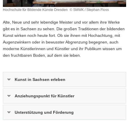
a
Hochschule für Bildende Künste Dresden
© SMWK / Stephan Floss
v
Hochschule
i
für
Alte, Neue und sehr lebendige Meister und vor allem ihre Werke
Bildende
g
gibt es in Sachsen zu sehen. Die großen Traditionen der bildenden
Künste
a
Kunst wirken noch heute fort. Ob sie ihnen mit Hochachtung, mit
Dresden
t
Augenzwinkern oder in bewusster Abgrenzung begegnen, auch
i
moderne Künstlerinnen und Künstler und ihr Publikum wissen um
o
den fruchtbaren Boden, auf dem sie leben.
n
Kunst in Sachsen erleben
Anziehungspunkt für Künstler
Unterstützung und Förderung