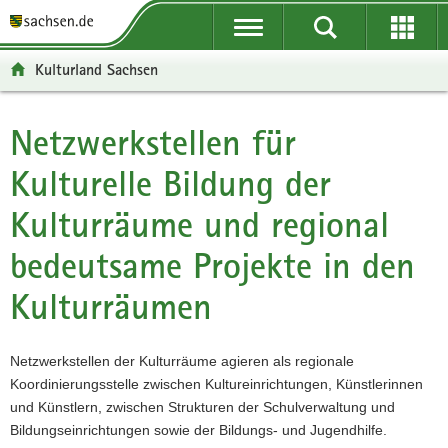
P
P
H
F
o
o
a
o
r
r
u
o
Kulturland Sachsen
t
t
p
t
a
a
t
e
l
l
i
r
Netzwerkstellen für
Hauptinhalt
ü
n
n
-
Kulturelle Bildung der
b
a
h
B
e
v
a
e
Kulturräume und regional
r
i
l
r
g
g
t
e
bedeutsame Projekte in den
r
a
i
e
t
c
Kulturräumen
i
i
h
f
o
e
n
Netzwerkstellen der Kulturräume agieren als regionale
n
Koordinierungsstelle zwischen Kultureinrichtungen, Künstlerinnen
d
und Künstlern, zwischen Strukturen der Schulverwaltung und
e
Bildungseinrichtungen sowie der Bildungs- und Jugendhilfe.
N