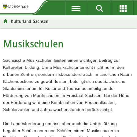
P
P
H
F
o
o
a
o
r
r
u
o
Kulturland Sachsen
t
t
p
t
a
a
t
e
l
l
i
r
Musikschulen
Hauptinhalt
ü
n
n
-
b
a
h
B
e
v
a
e
Sächsische Musikschulen leisten einen wichtigen Beitrag zur
r
i
l
r
Kulturellen Bildung. Um a Musikschulunterricht nicht nur in den
g
g
t
e
urbanen Zentren, sondern insbesondere auch im ländlichen Raum
r
a
i
flächendeckend zu gewährleisten, beteiligt sich das Sächsische
e
t
c
Staatsministerium für Kultur und Tourismus anteilig an der
i
i
h
Förderung von Musikschulen im Freistaat Sachsen. Bei der Höhe
f
o
der Förderung wird eine Kombination von Personalkosten,
e
n
Schülerzahlen und Jahreswochenstunden berücksichtigt.
n
d
Die Landesförderung umfasst aber auch die Unterstützung
e
begabter Schülerinnen und Schüler, nimmt Musikschulen im
N