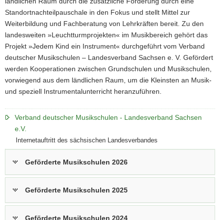
ländlichen Raum durch die zusätzliche Förderung durch eine
a
Standortnachteilpauschale in den Fokus und stellt Mittel zur
v
Weiterbildung und Fachberatung von Lehrkräften bereit. Zu den
i
landesweiten »Leuchtturmprojekten« im Musikbereich gehört das
g
Projekt »Jedem Kind ein Instrument« durchgeführt vom Verband
a
deutscher Musikschulen – Landesverband Sachsen e. V. Gefördert
t
werden Kooperationen zwischen Grundschulen und Musikschulen,
i
vorwiegend aus dem ländlichen Raum, um die Kleinsten an Musik-
o
und speziell Instrumentalunterricht heranzuführen.
n
Verband deutscher Musikschulen - Landesverband Sachsen
e.V.
Internetauftritt des sächsischen Landesverbandes
Geförderte Musikschulen 2026
Geförderte Musikschulen 2025
Geförderte Musikschulen 2024