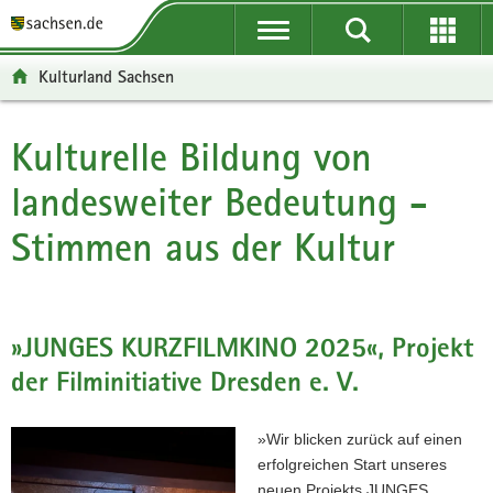
P
P
H
F
o
o
a
o
r
r
u
o
Kulturland Sachsen
t
t
p
t
a
a
t
e
l
l
i
r
Kulturelle Bildung von
Hauptinhalt
ü
n
n
-
landesweiter Bedeutung -
b
a
h
B
e
v
a
e
Stimmen aus der Kultur
r
i
l
r
g
g
t
e
r
a
i
e
t
c
i
i
h
»JUNGES KURZFILMKINO 2025«, Projekt
f
o
der Filminitiative Dresden e. V.
e
n
n
»Wir blicken zurück auf einen
d
erfolgreichen Start unseres
e
neuen Projekts JUNGES
N