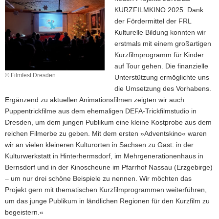
KURZFILMKINO 2025. Dank
a
der Fördermittel der FRL
v
Kulturelle Bildung konnten wir
i
erstmals mit einem großartigen
g
Kurzfilmprogramm für Kinder
a
auf Tour gehen. Die finanzielle
t
© Filmfest Dresden
Unterstützung ermöglichte uns
i
die Umsetzung des Vorhabens.
o
Ergänzend zu aktuellen Animationsfilmen zeigten wir auch
n
Puppentrickfilme aus dem ehemaligen DEFA-Trickfilmstudio in
Dresden, um dem jungen Publikum eine kleine Kostprobe aus dem
reichen Filmerbe zu geben. Mit dem ersten »Adventskino« waren
wir an vielen kleineren Kulturorten in Sachsen zu Gast: in der
Kulturwerkstatt in Hinterhermsdorf, im Mehrgenerationenhaus in
Bernsdorf und in der Kinoscheune im Pfarrhof Nassau (Erzgebirge)
– um nur drei schöne Beispiele zu nennen. Wir möchten das
Projekt gern mit thematischen Kurzfilmprogrammen weiterführen,
um das junge Publikum in ländlichen Regionen für den Kurzfilm zu
begeistern.«