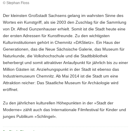
© Stephan Floss
a
v
Der kleinsten Großstadt Sachsens gelang im wahrsten Sinne des
i
Wortes ein Kunstgriff, als sie 2003 den Zuschlag für die Sammlung
g
von Dr. Alfred Gunzenhauser erhielt. Somit ist die Stadt heute eine
a
der ersten Adressen für Kunstfreunde. Zu den wichtigsten
t
Kulturinstitutionen gehört in Chemnitz »DAStietz«. Ein Haus der
i
Generationen, das die Neue Sächsische Galerie, das Museum für
o
Naturkunde, die Volkshochschule und die Stadtbibliothek
n
beherbergt und somit attraktiver Anlaufpunkt für jährlich bis zu einer
Million Gästen ist. Anziehungspunkt in der Stadt ist ebenso das
Industriemuseum Chemnitz. Ab Mai 2014 ist die Stadt um eine
Attraktion reicher: Das Staatliche Museum für Archäologie wird
eröffnet.
Zu den jährlichen kulturellen Höhepunkten in der »Stadt der
Moderne« zählt auch das Internationale Filmfestival für Kinder und
junges Publikum »Schlingel«.