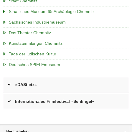
Stadt Chemnitz
Staatliches Museum für Archäologie Chemnitz
Sächsisches Industriemuseum
Das Theater Chemnitz
Kunstsammlungen Chemnitz
Tage der jüdischen Kultur
Deutsches SPIELEmuseum
»DAStietz«
Internationales Filmfestival »Schlingel«
Footer-
Herausgeber