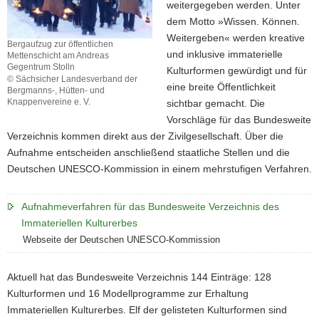
weitergegeben werden. Unter
dem Motto »Wissen. Können.
Weitergeben« werden kreative
Bergaufzug zur öffentlichen
und inklusive immaterielle
Mettenschicht am Andreas
Gegentrum Stolln
Kulturformen gewürdigt und für
© Sächsicher Landesverband der
eine breite Öffentlichkeit
Bergmanns-, Hütten- und
Knappenvereine e. V.
sichtbar gemacht. Die
Bergaufzug
Vorschläge für das Bundesweite
zur
Verzeichnis kommen direkt aus der Zivilgesellschaft. Über die
öffentlichen
Aufnahme entscheiden anschließend staatliche Stellen und die
Mettenschicht
am
Deutschen UNESCO-Kommission in einem mehrstufigen Verfahren.
Andreas
Gegentrum
Aufnahmeverfahren für das Bundesweite Verzeichnis des
Stolln
Immateriellen Kulturerbes
Webseite der Deutschen UNESCO-Kommission
Aktuell hat das Bundesweite Verzeichnis 144 Einträge: 128
Kulturformen und 16 Modellprogramme zur Erhaltung
Immateriellen Kulturerbes. Elf der gelisteten Kulturformen sind