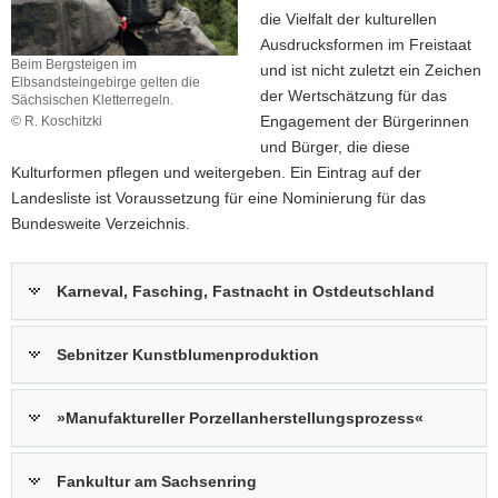
die Vielfalt der kulturellen
Ausdrucksformen im Freistaat
Beim Bergsteigen im
und ist nicht zuletzt ein Zeichen
Elbsandsteingebirge gelten die
der Wertschätzung für das
Sächsischen Kletterregeln.
Engagement der Bürgerinnen
© R. Koschitzki
Beim
und Bürger, die diese
Bergsteigen
Kulturformen pflegen und weitergeben. Ein Eintrag auf der
im
Landesliste ist Voraussetzung für eine Nominierung für das
Elbsandsteingebirge
Bundesweite Verzeichnis.
gelten
die
Sächsischen
Kletterregeln.
Karneval, Fasching, Fastnacht in Ostdeutschland
Sebnitzer Kunstblumenproduktion
»Manufaktureller Porzellanherstellungsprozess«
Fankultur am Sachsenring