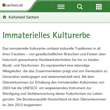
P
P
H
F
o
o
a
o
r
r
u
o
Kulturland Sachsen
t
t
p
t
a
a
t
e
l
l
i
r
Immaterielles Kulturerbe
Hauptinhalt
ü
n
n
-
b
a
h
B
e
v
a
e
Das immaterielle Kulturerbe umfasst kulturelle Traditionen in all
r
i
l
r
ihren Facetten – von gesellschaftlichen Bräuchen und Festen über
g
g
t
e
historisch gewachsene Handwerkstechniken bis hin zu lokalen
r
a
i
Musik- und Tanzformen. Es repräsentiert eine lebendige
e
t
c
Alltagskultur, die das Zusammenleben prägt und von Generation zu
i
i
h
Generation weitergegen und weiterentwickelt wird. Mit dem
f
o
Übereinkommen zur Erhaltung des Immateriellen Kulturerbes von
e
n
2003 hat die UNESCO ein wegweisendes Instrument zur
n
Würdigung und Sichtbarmachung dieser Kulturformen ins Leben
d
gerufen. Die Bundesrepublik Deutschland ist dem Übereinkommen
e
im Jahr 2013 beigetreten.
N