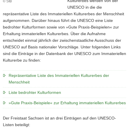
Kulturerbes werden von der
© SIB
Steinbildhauerarbeiten
UNESCO in die die
in
repräsentative Liste des Immateriellen Kulturerbes der Menschheit
der
aufgenommen. Darüber hinaus führt die UNESCO eine Liste
Dresdner
bedrohter Kulturformen sowie von »Gute Praxis-Beispielen« zur
Zwingerbauhütte:
Das
Erhaltung immateriellen Kulturerbes. Über die Aufnahme
Bauhüttenwesen
entscheidet einmal jährlich der zwischenstaatliche Ausschuss der
ist
UNESCO auf Basis nationaler Vorschläge. Unter folgenden Links
ein
sind die Einträge in der Datenbank der UNESCO zum Immateriellen
»Gutes
Kulturerbe zu finden:
Praxis-
Beispiel«
der
Repräsentative Liste des Immateriellen Kulturerbes der
UNESCO
Menschheit
zur
Erhaltung
Liste bedrohter Kulturformen
des
Immateriellen
»Gute Praxis-Beispiele« zur Erhaltung immateriellen Kulturerbes
Kulturerbes
Der Freistaat Sachsen ist an drei Einträgen auf den UNESCO-
Listen beteiligt: