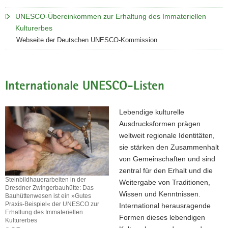
a
UNESCO-Übereinkommen zur Erhaltung des Immateriellen
v
Kulturerbes
i
Webseite der Deutschen UNESCO-Kommission
g
a
t
i
Internationale UNESCO-Listen
o
n
Lebendige kulturelle
Ausdrucksformen prägen
weltweit regionale Identitäten,
sie stärken den Zusammenhalt
von Gemeinschaften und sind
zentral für den Erhalt und die
Steinbildhauerarbeiten in der
Weitergabe von Traditionen,
Dresdner Zwingerbauhütte: Das
Wissen und Kenntnissen.
Bauhüttenwesen ist ein »Gutes
Praxis-Beispiel« der UNESCO zur
International herausragende
Erhaltung des Immateriellen
Formen dieses lebendigen
Kulturerbes