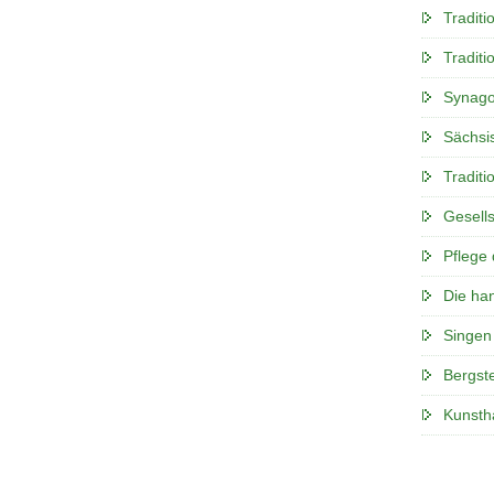
Tradit
Tradit
Synago
Sächsi
Tradit
Gesells
Pflege
Die ha
Singen 
Bergst
Kunsth