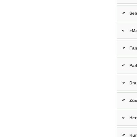
Elbsandst
gelten
Seb
die
Sächsisch
Kletterreg
»Ma
Fan
Par
Dra
Zuc
Her
Kun