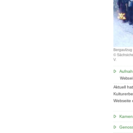
Bergaufzug 
© Sächsiche
V.
Bergaufzu
zur
Aufnah
öffentliche
Websei
Mettensch
Aktuell h
am
Andreas
Kulturerbe
Gegentru
Webseite 
Stolln
Kamenz
Genoss