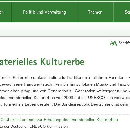
reifende
en
Politik und Verwaltung
Themen
Se
Schrif
terielles Kulturerbe
t
rielle Kulturerbe umfasst kulturelle Traditionen in all ihren Facetten 
 gewachsene Handwerkstechniken bis hin zu lokalen Musik- und Tanzform
menleben prägt und von Generation zu Generation weitergegen und w
 des Immateriellen Kulturerbes von 2003 hat die UNESCO ein wegwei
lturformen ins Leben gerufen. Die Bundesrepublik Deutschland ist de
-Übereinkommen zur Erhaltung des Immateriellen Kulturerbes
te der Deutschen UNESCO-Kommission