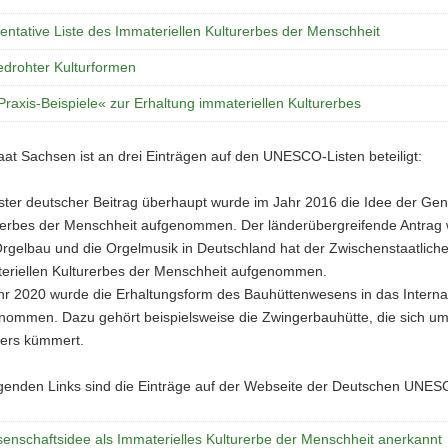
auerarbeiten
ntative Liste des Immateriellen Kulturerbes der Menschheit
edrohter Kulturformen
uhütte:
raxis-Beispiele« zur Erhaltung immateriellen Kulturerbes
nwesen
aat Sachsen ist an drei Einträgen auf den UNESCO-Listen beteiligt:
rster deutscher Beitrag überhaupt wurde im Jahr 2016 die Idee der Ge
rerbes der Menschheit aufgenommen. Der länderübergreifende Antrag w
rgelbau und die Orgelmusik in Deutschland hat der Zwischenstaatlich
eriellen Kulturerbes der Menschheit aufgenommen.
hr 2020 wurde die Erhaltungsform des Bauhüttenwesens in das Internat
nommen. Dazu gehört beispielsweise die Zwingerbauhütte, die sich um
len
ers kümmert.
es
lgenden Links sind die Einträge auf der Webseite der Deutschen UNE
enschaftsidee als Immaterielles Kulturerbe der Menschheit anerkannt