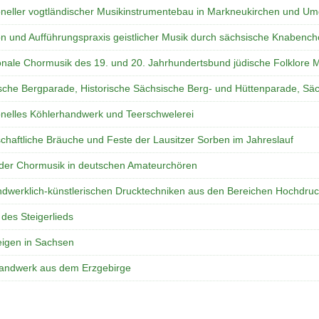
ioneller vogtländischer Musikinstrumentebau in Markneukirchen und U
ion und Aufführungspraxis geistlicher Musik durch sächsische Knabench
nale Chormusik des 19. und 20. Jahrhundertsbund jüdische Folklore M
sche Bergparade, Historische Sächsische Berg- und Hüttenparade, Sä
ionelles Köhlerhandwerk und Teerschwelerei
chaftliche Bräuche und Feste der Lausitzer Sorben im Jahreslauf
 der Chormusik in deutschen Amateurchören
ndwerklich-künstlerischen Drucktechniken aus den Bereichen Hochdruc
des Steigerlieds
eigen in Sachsen
andwerk aus dem Erzgebirge