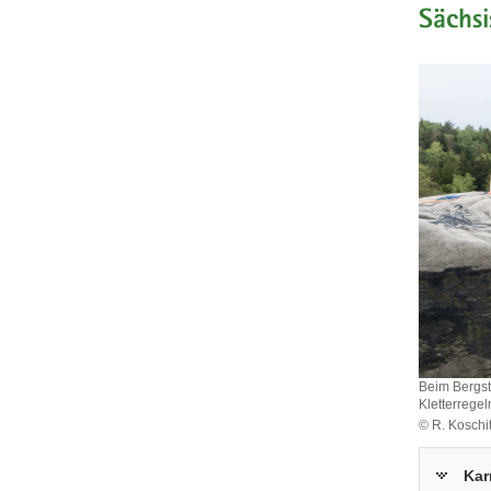
Sächsi
Beim Bergst
Kletterregel
© R. Koschit
Beim
Bergsteig
Kar
im