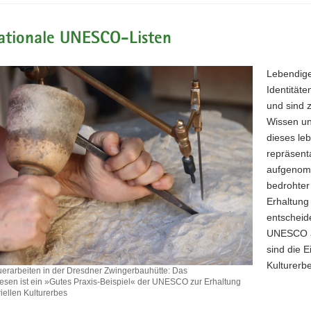
nationale UNESCO-Listen
Lebendige
Identität
und sind z
Wissen un
dieses le
repräsent
aufgenomm
bedrohter
Erhaltung
entscheid
UNESCO au
sind die 
Kulturerbe
uerarbeiten in der Dresdner Zwingerbauhütte: Das
sen ist ein »Gutes Praxis-Beispiel« der UNESCO zur Erhaltung
iellen Kulturerbes