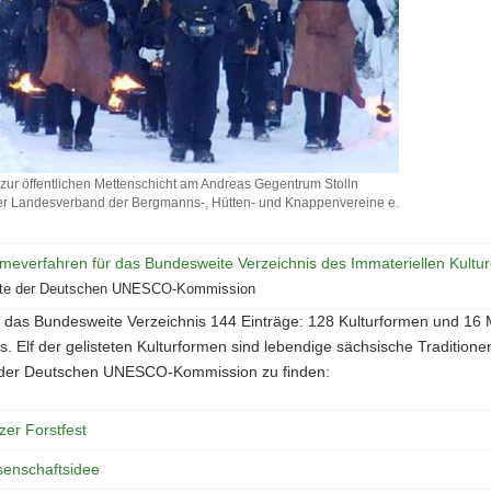
zur öffentlichen Mettenschicht am Andreas Gegentrum Stolln
r Landesverband der Bergmanns-, Hütten- und Knappenvereine e.
g
meverfahren für das Bundesweite Verzeichnis des Immateriellen Kultu
n
te der Deutschen UNESCO-Kommission
icht
at das Bundesweite Verzeichnis 144 Einträge: 128 Kulturformen und 16
s. Elf der gelisteten Kulturformen sind lebendige sächsische Traditione
m
der Deutschen UNESCO-Kommission zu finden:
er Forstfest
enschaftsidee