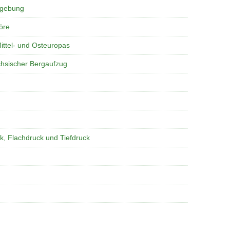
mgebung
öre
ittel- und Osteuropas
chsischer Bergaufzug
k, Flachdruck und Tiefdruck