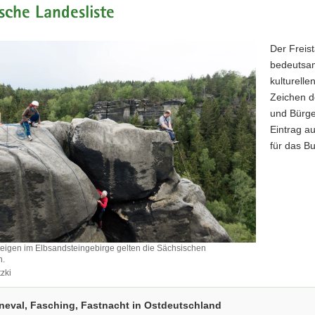
sche Landesliste
Der Freist
bedeutsam
kulturelle
Zeichen d
und Bürge
Eintrag a
für das B
eigen im Elbsandsteingebirge gelten die Sächsischen
n.
zki
en
neval, Fasching, Fastnacht in Ostdeutschland