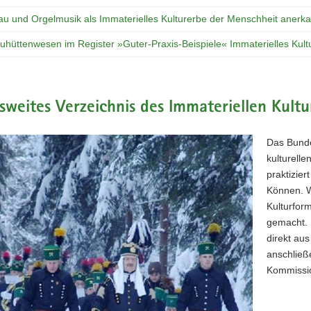
au und Orgelmusik als Immaterielles Kulturerbe der Menschheit anerka
uhüttenwesen im Register »Guter-Praxis-Beispiele« Immaterielles Kult
weites Verzeichnis des Immateriellen Kultu
Das Bunde
kulturell
praktizie
Können. W
Kulturform
gemacht. 
direkt aus
anschließ
Kommissio