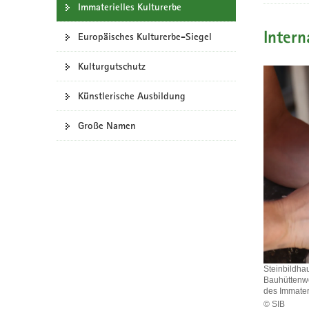
Immaterielles Kulturerbe
a
v
Inter
Europäisches Kulturerbe-Siegel
i
g
Kulturgutschutz
a
t
Künstlerische Ausbildung
i
Große Namen
o
n
Steinbildha
Bauhüttenwe
des Immater
© SIB