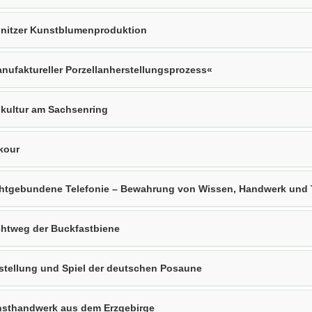
eingebirge
nitzer Kunstblumenproduktion
en
eln.
nufaktureller Porzellanherstellungsprozess«
kultur am Sachsenring
kour
htgebundene Telefonie – Bewahrung von Wissen, Handwerk und 
htweg der Buckfastbiene
stellung und Spiel der deutschen Posaune
sthandwerk aus dem Erzgebirge